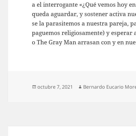
a el interrogante «¿Qué vemos hoy en 
queda aguardar, y sostener activa nue
se la parasitemos a nuestra pareja, pa
paguemos religiosamente) y esperar 
o The Gray Man arrasan con y en nues
Publicado
Autor
octubre 7, 2021
Bernardo Eucario Mor
el
Navegación