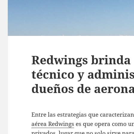
Redwings brinda 
técnico y adminis
dueños de aeron
Entre las estrategias que caracterizan
aérea Redwings
es que opera como un
privados, lugar que no solo sirve para