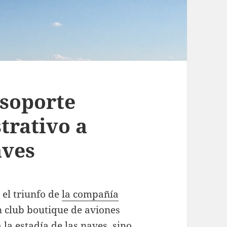
soporte
trativo a
aves
 el triunfo de
la compañía
 club boutique de aviones
 la estadía de las naves, sino