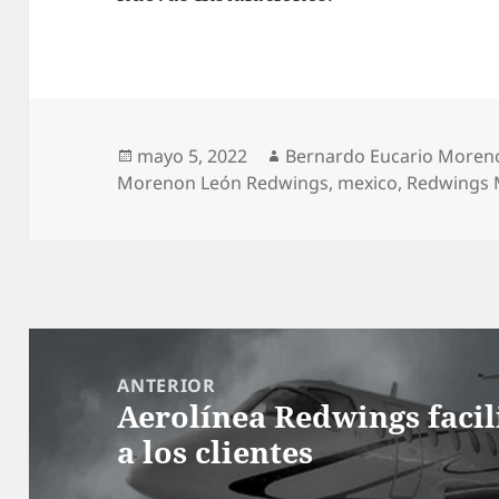
Publicado
Autor
mayo 5, 2022
Bernardo Eucario Moren
el
Morenon León Redwings
,
mexico
,
Redwings 
Navegación
de
ANTERIOR
Aerolínea Redwings facili
entradas
Entrada
a los clientes
anterior: