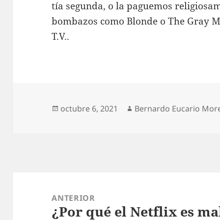
tía segunda, o la paguemos religiosam
bombazos como Blonde o The Gray Ma
T.V..
Publicado
Autor
octubre 6, 2021
Bernardo Eucario Mor
el
Navegación
de
ANTERIOR
¿Por qué el Netflix es ma
entradas
Entrada