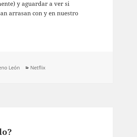
ente) y aguardar a ver si
n arrasan con y en nuestro
Categorías
eno León
Netflix
lo?